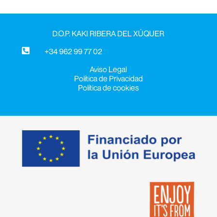
D.O.P. KAKI RIBERA DEL XÚQUER

+34 962 99 77 02
Aviso Legal
Política de Privacidad
Política de cookies