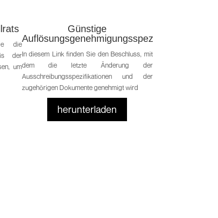
lrats
Günstige
Durchführun
Auflösungsgenehmigungsspezifikationen
(EU) 2
ie die
In diesem Link finden Sie den Beschluss, mit
Unter diesem Lin
is der
dem die letzte Änderung der
Genehmigung des ne
sen, um
Ausschreibungsspezifikationen und der
und seiner Spezifikati
zugehörigen Dokumente genehmigt wird
herunt
herunterladen