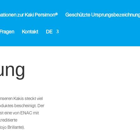
ationen zur Kaki Persimon®
Geschützte Ursprungsbezeichnung 
 Fragen
Kontakt
DE
rung
nseren Kakis steckt viel
roduktes bescheinigt. Der
st eine von ENAC mit
editierte
ojo Brillante).