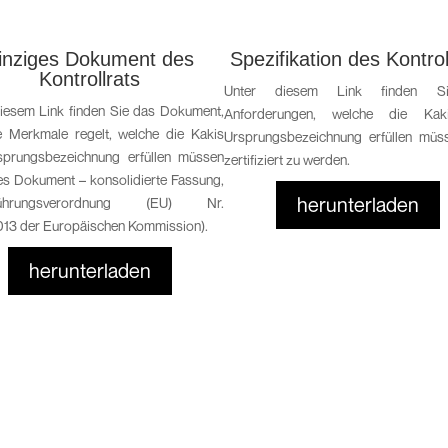
inziges Dokument des
Spezifikation des Kontrol
Kontrollrats
Unter diesem Link finden S
diesem Link finden Sie das Dokument,
Anforderungen, welche die Kak
e Merkmale regelt, welche die Kakis
Ursprungsbezeichnung erfüllen müs
sprungsbezeichnung erfüllen müssen
zertifiziert zu werden.
es Dokument – konsolidierte Fassung,
herunterladen
führungsverordnung (EU) Nr.
013 der Europäischen Kommission).
herunterladen