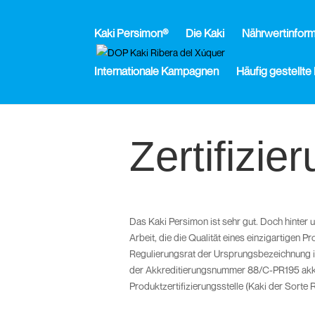
Kaki Persimon®
Die Kaki
Nährwertinform
Internationale Kampagnen
Häufig gestellte
Inicio
>
Zertifizierung
Zertifizie
Das Kaki Persimon ist sehr gut. Doch hinter u
Arbeit, die die Qualität eines einzigartigen P
Regulierungsrat der Ursprungsbezeichnung i
der Akkreditierungsnummer 88/C-PR195 akkr
Produktzertifizierungsstelle (Kaki der Sorte R