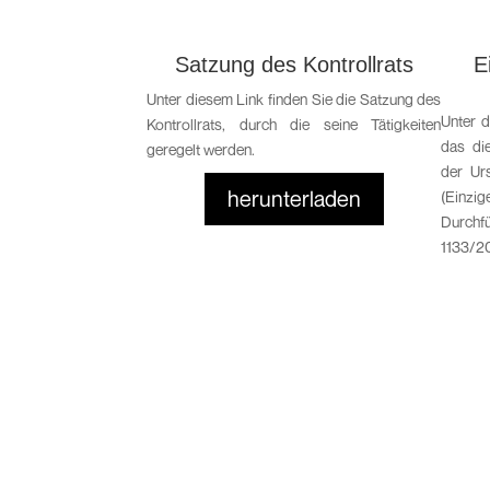
Satzung des Kontrollrats
E
Unter diesem Link finden Sie die Satzung des
Unter 
Kontrollrats, durch die seine Tätigkeiten
das di
geregelt werden.
der Ur
herunterladen
(Einzig
Durch
1133/2