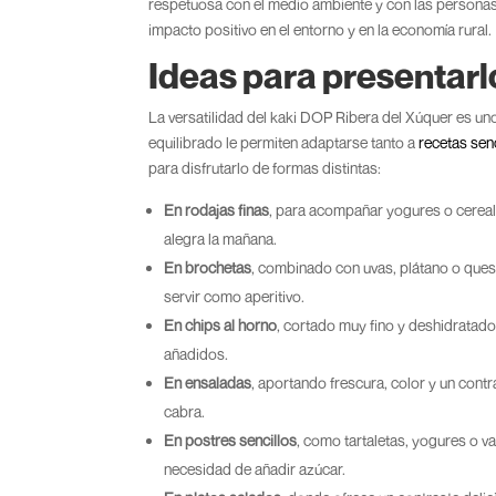
respetuosa con el medio ambiente y con las personas 
impacto positivo en el entorno y en la economía rural.
Ideas para presentarl
La versatilidad del kaki DOP Ribera del Xúquer es uno
equilibrado le permiten adaptarse tanto a
recetas senc
para disfrutarlo de formas distintas:
En rodajas finas
, para acompañar yogures o cereale
alegra la mañana.
En brochetas
, combinado con uvas, plátano o queso
servir como aperitivo.
En chips al horno
, cortado muy fino y deshidratado
añadidos.
En ensaladas
, aportando frescura, color y un con
cabra.
En postres sencillos
, como tartaletas, yogures o va
necesidad de añadir azúcar.