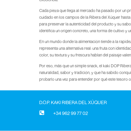
Cada pieza que llega al mercado ha pasado por un pro
cuidado en los campos de la Ribera del Xúquer hasta 
para preservar la autenticidad del producto y su sabor 
identifica un origen concreto, una forma de cultivo y
En un mundo donde la alimentación tiende a la rapide
representa una alternativa real: una fruta con identida
color, su textura y su frescura hablan del paisaje val
Por eso, más que un simple snack, el kaki DOP Riber
naturalidad, sabor y tradición, y que ha sabido conqu
probarlo una vez para entender por qué este tesoro o
D.O.P. KAKI RIBERA DEL XÚQUER

+34 962 99 77 02