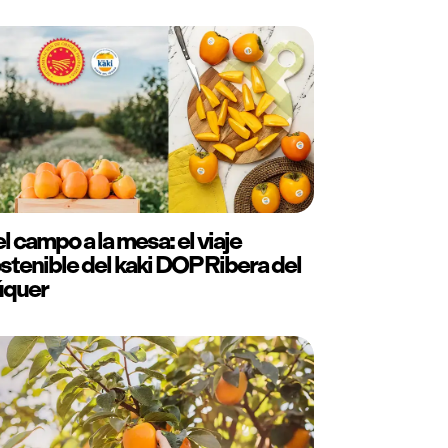
l campo a la mesa: el viaje
stenible del kaki DOP Ribera del
úquer