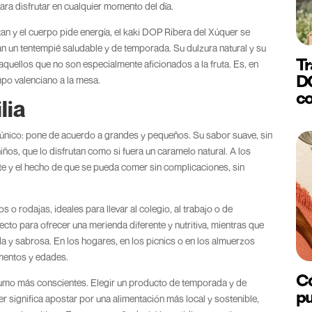
 para disfrutar en cualquier momento del día.
an y el cuerpo pide energía, el kaki DOP Ribera del Xúquer se
n un tentempié saludable y de temporada. Su dulzura natural y su
Tr
aquellos que no son especialmente aficionados a la fruta. Es, en
DO
ampo valenciano a la mesa.
co
lia
 único: pone de acuerdo a grandes y pequeños. Su sabor suave, sin
niños, que lo disfrutan como si fuera un caramelo natural. A los
nte y el hecho de que se pueda comer sin complicaciones, sin
s o rodajas, ideales para llevar al colegio, al trabajo o de
ecto para ofrecer una merienda diferente y nutritiva, mientras que
da y sabrosa. En los hogares, en los picnics o en los almuerzos
mentos y edades.
Có
umo más conscientes. Elegir un producto de temporada y de
pu
 significa apostar por una alimentación más local y sostenible,