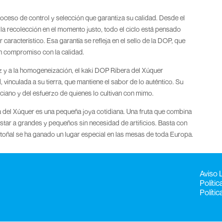
ceso de control y selección que garantiza su calidad. Desde el
la recolección en el momento justo, todo el ciclo está pensado
característico. Esa garantía se refleja en el sello de la DOP, que
 un compromiso con la calidad.
z y a la homogeneización, el kaki DOP Ribera del Xúquer
d, vinculada a su tierra, que mantiene el sabor de lo auténtico. Su
enciano y del esfuerzo de quienes lo cultivan con mimo.
a del Xúquer es una pequeña joya cotidiana. Una fruta que combina
istar a grandes y pequeños sin necesidad de artificios. Basta con
toñal se ha ganado un lugar especial en las mesas de toda Europa.
Aviso 
Políti
Políti