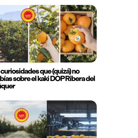
 curiosidades que (quizá) no
bías sobre el kaki DOP Ribera del
úquer