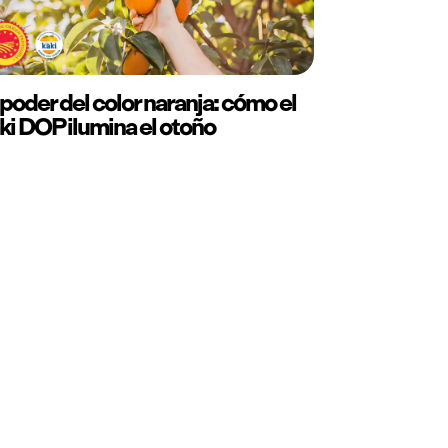
 poder del color naranja: cómo el
ki DOP ilumina el otoño