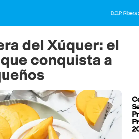
D.O.P. Ribera
ra del Xúquer: el
 que conquista a
queños
Co
Se
Pr
Pr
2