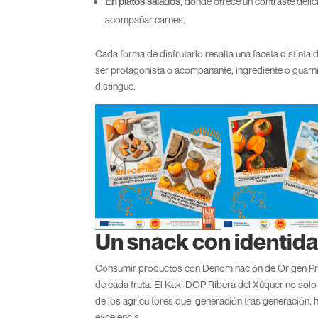
En platos salados,
donde ofrece un contraste deli
acompañar carnes.
Cada forma de disfrutarlo resalta una faceta distinta
ser protagonista o acompañante, ingrediente o guarni
distingue.
Un snack con identid
Consumir productos con Denominación de Origen Prot
de cada fruta. El Kaki DOP Ribera del Xúquer no solo 
de los agricultores que, generación tras generación,
excelencia.