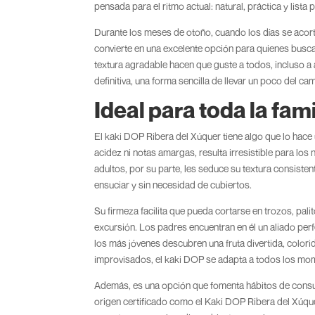
pensada para el ritmo actual: natural, práctica y lista
Durante los meses de otoño, cuando los días se acort
convierte en una excelente opción para quienes busca
textura agradable hacen que guste a todos, incluso a 
definitiva, una forma sencilla de llevar un poco del c
Ideal para toda la fami
El kaki DOP Ribera del Xúquer tiene algo que lo hace
acidez ni notas amargas, resulta irresistible para los 
adultos, por su parte, les seduce su textura consiste
ensuciar y sin necesidad de cubiertos.
Su firmeza facilita que pueda cortarse en trozos, palito
excursión. Los padres encuentran en él un aliado perf
los más jóvenes descubren una fruta divertida, colori
improvisados, el kaki DOP se adapta a todos los mo
Además, es una opción que fomenta hábitos de cons
origen certificado como el Kaki DOP Ribera del Xúquer