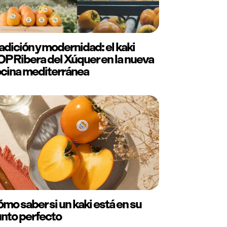
adición y modernidad: el kaki
P Ribera del Xúquer en la nueva
cina mediterránea
mo saber si un kaki está en su
nto perfecto