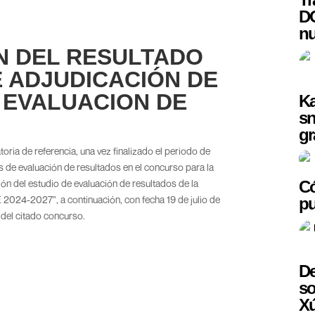
DO
nu
N DEL RESULTADO
E ADJUDICACIÓN DE
 EVALUACION DE
Ka
sn
gr
ria de referencia, una vez finalizado el periodo de
 de evaluación de resultados en el concurso para la
Có
ón del estudio de evaluación de resultados de la
24-2027”, a continuación, con fecha 19 de julio de
pu
 del citado concurso.
De
so
X