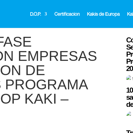
D.O.P.
Certificación
Kakis de Europa
Ka
FASE
Co
Se
ÓN EMPRESAS
Pr
Pr
ION DE
20
S PROGRAMA
10
OP KAKI –
sa
de
Tr