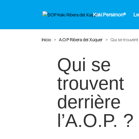
Kaki Persimon®
Le
Inicio
>
A.O.P Ribera del Xúquer
>
Qui se trouvent 
Qui se
trouvent
derrière
l’A.O.P. ?