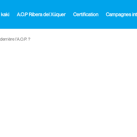
 kaki
A.O.P Ribera del Xúquer
Certification
Campagnes int
derrière l’A.O.P. ?