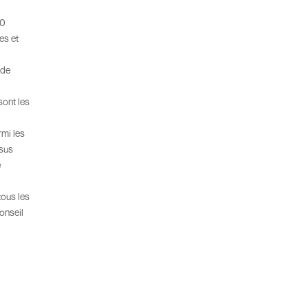
00
es et
 de
sont les
.
rmi les
ssus
e
tous les
onseil